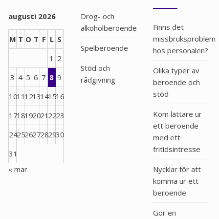
augusti 2026
Drog- och
Finns det
alkoholberoende
missbruksproblem
M
T
O
T
F
L
S
Spelberoende
hos personalen?
1
2
Stöd och
Olika typer av
3
4
5
6
7
8
9
rådgivning
beroende och
stöd
10
11
12
13
14
15
16
Kom lättare ur
17
18
19
20
21
22
23
ett beroende
24
25
26
27
28
29
30
med ett
fritidsintresse
31
« mar
Nycklar för att
komma ur ett
beroende
Gör en