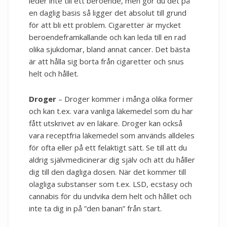
leder inte till ett beroende, men gör du det på
en daglig basis så ligger det absolut till grund
för att bli ett problem. Cigaretter är mycket
beroendeframkallande och kan leda till en rad
olika sjukdomar, bland annat cancer. Det bästa
är att hålla sig borta från cigaretter och snus
helt och hållet.
Droger
– Droger kommer i många olika former
och kan t.ex. vara vanliga läkemedel som du har
fått utskrivet av en läkare. Droger kan också
vara receptfria läkemedel som används alldeles
för ofta eller på ett felaktigt sätt. Se till att du
aldrig självmedicinerar dig själv och att du håller
dig till den dagliga dosen. När det kommer till
olagliga substanser som t.ex. LSD, ecstasy och
cannabis för du undvika dem helt och hållet och
inte ta dig in på ”den banan” från start.