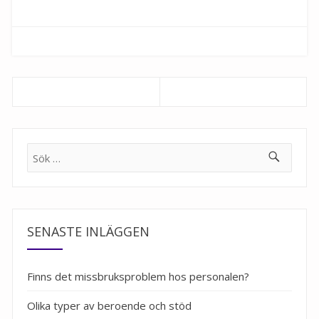
Inläggsnavigering
Previous
Next
post:
post:
Sök
efter:
SENASTE INLÄGGEN
Finns det missbruksproblem hos personalen?
Olika typer av beroende och stöd