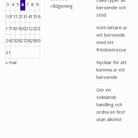
Olika typer av
3
4
5
6
7
8
9
rådgivning
beroende och
stöd
10
11
12
13
14
15
16
Kom lättare ur
17
18
19
20
21
22
23
ett beroende
24
25
26
27
28
29
30
med ett
fritidsintresse
31
« mar
Nycklar för att
komma ur ett
beroende
Gör en
solidarisk
handling och
ordna en fest
utan alkohol