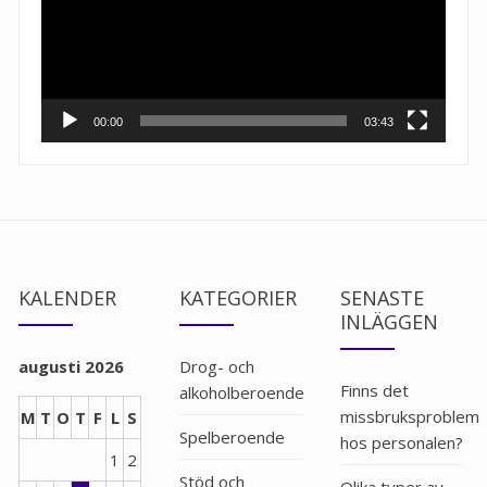
00:00
03:43
KALENDER
KATEGORIER
SENASTE
INLÄGGEN
augusti 2026
Drog- och
Finns det
alkoholberoende
missbruksproblem
M
T
O
T
F
L
S
Spelberoende
hos personalen?
1
2
Stöd och