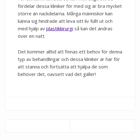
fördelar dessa kliniker för med sig är bra mycket
större än nackdelarna. Många människor kan
känna sig hindrade att leva sitt liv fullt ut och
med hjälp av
plastikkirurgi
så kan det ändras
över en natt.
Det kommer alltid att finnas ett behov för denna
typ av behandlingar och dessa kliniker är här för
att stanna och fortsätta att hjälpa de som
behöver det, oavsett vad det gäller!
Inläggsnavigering
Previous
Next
post:
post: